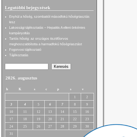
Legutóbbi bejegyzések
Enyhül a hőség, szombattól másodfokú hőségriasztás
lesz
Lakossági tájékoztatás – Hepatitis A elleni önkéntes
kampányoltás
Tartós hőség: az országos tisztifőorvos
meghosszabbította a harmadfokú hőségriasztást
Fogorvosi tájékoztató
Tájékoztatás
Keresés
2026. augusztus
h
K
s
c
p
s
v
1
2
3
4
5
6
7
8
9
10
11
12
13
14
15
16
17
18
19
20
21
22
23
24
25
26
27
28
29
30
31