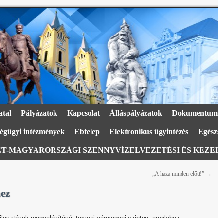
atal
Pályázatok
Kapcsolat
Álláspályázatok
Dokumentum
égügyi intézmények
Ebtelep
Elektronikus ügyintézés
Egészs
T-MAGYARORSZÁGI SZENNYVÍZELVEZETÉSI ÉS KEZEL
„A haza minden előtt!”
→
hez
lesztések megvalósítását tervezi vármegyei szinten, amelyhez