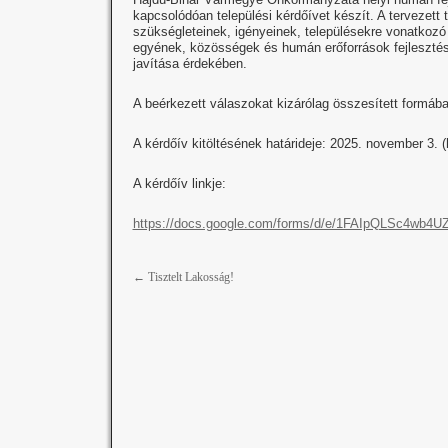
kapcsolódóan települési kérdőívet készít. A terveze
szükségleteinek, igényeinek, településekre vonatkozó
egyének, közösségek és humán erőforrások fejlesztése 
javítása érdekében.
A beérkezett válaszokat kizárólag összesített formába
A kérdőív kitöltésének határideje: 2025. november 3. (
A kérdőív linkje:
https://docs.google.com/forms/d/e/1FAIpQLSc4wb
←
Tisztelt Lakosság!