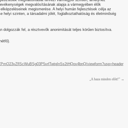
tt tevékenységek megvalósításának alapja a vármegyében élők
 elképzeléseinek megismerése. A helyi humán fejlesztések célja az
helyi szinten, a társadalmi jólét, foglalkoztathatóság és életminőség
n dolgozzák fel, a résztvevők anonimitását teljes körűen biztosítva.
hétfő).
4UZPmO23vZflScWuBSg03P5vrlTwtqInSs2tHQov4bnQ/viewform?usp=header
„A haza minden előtt!”
→