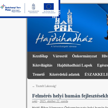
Kezdőlap
Városról
Önkormányzat
Hiv
Közvilágítás
Hajdúhadházi Lapok
Egészs
Temető
Közérdekű adatok
ÉSZAKKELE
←
Tisztelt Lakosság!
Felmérés helyi humán fejlesztések
sajtó
-
2025. október 22. szerda
Hajdú-Bihar Vármegye Önkormányzata helyi humán fej