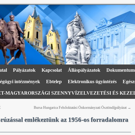
atal
Pályázatok
Kapcsolat
Álláspályázatok
Dokumentum
égügyi intézmények
Ebtelep
Elektronikus ügyintézés
Egészs
T-MAGYARORSZÁGI SZENNYVÍZELVEZETÉSI ÉS KEZEL
E
Bursa Hungarica Felsőoktatási Önkormányzati Ösztöndíjpályázat
→
orúzással emlékeztünk az 1956-os forradalomra