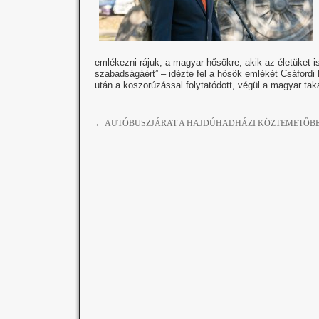
emlékezni rájuk, a magyar hősökre, akik az életüket 
szabadságáért” – idézte fel a hősök emlékét Csáford
után a koszorúzással folytatódott, végül a magyar ta
←
AUTÓBUSZJÁRAT A HAJDÚHADHÁZI KÖZTEMETŐB