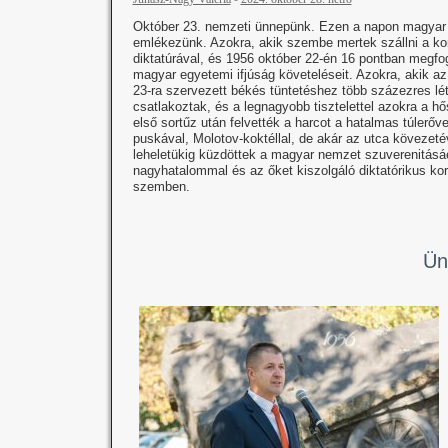
Október 23. nemzeti ünnepünk. Ezen a napon magyar
emlékezünk. Azokra, akik szembe mertek szállni a k
diktatúrával, és 1956 október 22-én 16 pontban megf
magyar egyetemi ifjúság követeléseit. Azokra, akik az 
23-ra szervezett békés tüntetéshez több százezres l
csatlakoztak, és a legnagyobb tisztelettel azokra a hő
első sortűz után felvették a harcot a hatalmas túlerő
puskával, Molotov-koktéllal, de akár az utca kövezetév
leheletükig küzdöttek a magyar nemzet szuverenitásá
nagyhatalommal és az őket kiszolgáló diktatórikus ko
szemben.
Ün