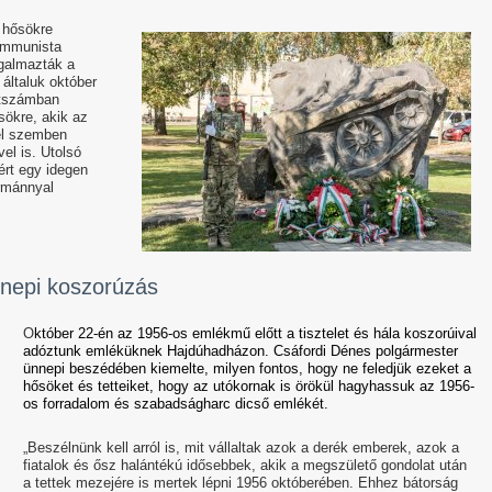
 hősökre
ommunista
ogalmazták a
általuk október
étszámban
sökre, akik az
vel szemben
el is. Utolsó
ért egy idegen
rmánnyal
nepi koszorúzás
O
któber 22-én az 1956-os emlékmű előtt a tisztelet és hála koszorúival
adóztunk emléküknek Hajdúhadházon. Csáfordi Dénes polgármester
ünnepi beszédében kiemelte, milyen fontos, hogy ne feledjük ezeket a
hősöket és tetteiket, hogy az utókornak is örökül hagyhassuk az 1956-
os forradalom és szabadságharc dicső emlékét.
„Beszélnünk kell arról is, mit vállaltak azok a derék emberek, azok a
fiatalok és ősz halántékú idősebbek, akik a megszülető gondolat után
a tettek mezejére is mertek lépni 1956 októberében. Ehhez bátorság