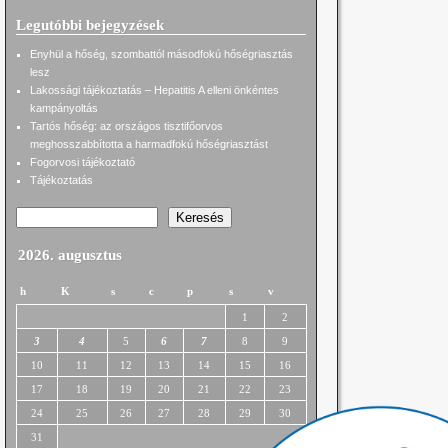
Legutóbbi bejegyzések
Enyhül a hőség, szombattól másodfokú hőségriasztás
lesz
Lakossági tájékoztatás – Hepatitis A elleni önkéntes
kampányoltás
Tartós hőség: az országos tisztifőorvos
meghosszabbította a harmadfokú hőségriasztást
Fogorvosi tájékoztató
Tájékoztatás
Keresés
2026. augusztus
h
K
s
c
p
s
v
1
2
3
4
5
6
7
8
9
10
11
12
13
14
15
16
17
18
19
20
21
22
23
24
25
26
27
28
29
30
31