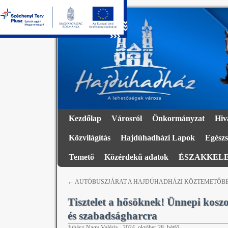
Kezdőlap
Városról
Önkormányzat
Hiv
Közvilágítás
Hajdúhadházi Lapok
Egészs
Temető
Közérdekű adatok
ÉSZAKKELE
←
AUTÓBUSZJÁRAT A HAJDÚHADHÁZI KÖZTEMETŐB
Tisztelet a hősöknek! Ünnepi kosz
és szabadságharcra
Juhász-Nagy Valéria
-
2024. október 28. hétfő