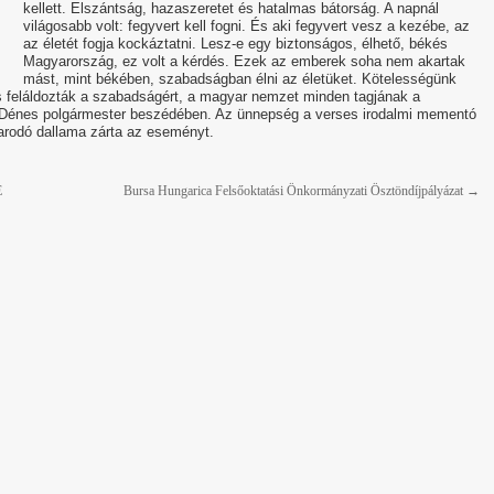
kellett. Elszántság, hazaszeretet és hatalmas bátorság. A napnál
világosabb volt: fegyvert kell fogni. És aki fegyvert vesz a kezébe, az
az életét fogja kockáztatni. Lesz-e egy biztonságos, élhető, békés
Magyarország, ez volt a kérdés. Ezek az emberek soha nem akartak
mást, mint békében, szabadságban élni az életüket. Kötelességünk
is feláldozták a szabadságért, a magyar nemzet minden tagjának a
i Dénes polgármester beszédében. Az ünnepség a verses irodalmi mementó
karodó dallama zárta az eseményt.
E
Bursa Hungarica Felsőoktatási Önkormányzati Ösztöndíjpályázat
→