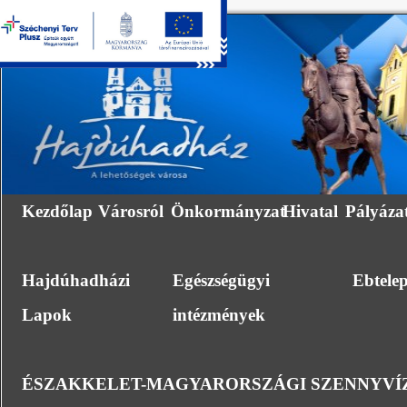
Kezdőlap
Városról
Önkormányzat
Hivatal
Pályáza
Hajdúhadházi
Egészségügyi
Ebtele
Lapok
intézmények
ÉSZAKKELET-MAGYARORSZÁGI SZENNYVÍZ