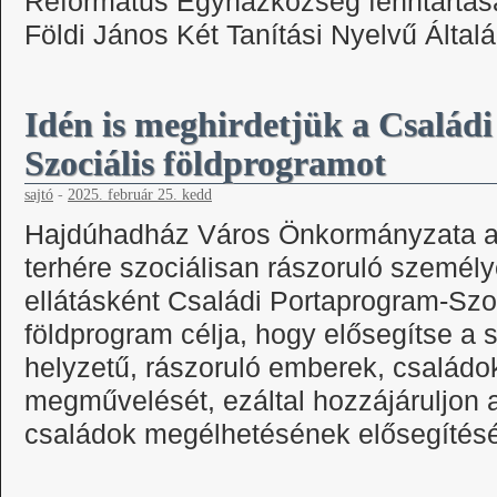
Református Egyházközség fenntartása
Földi János Két Tanítási Nyelvű Álta
Idén is meghirdetjük a Család
Szociális földprogramot
sajtó
-
2025. február 25. kedd
Hajdúhadház Város Önkormányzata a 
terhére szociálisan rászoruló személ
ellátásként Családi Portaprogram-Szoc
földprogram célja, hogy elősegítse a 
helyzetű, rászoruló emberek, családo
megművelését, ezáltal hozzájáruljon a
családok megélhetésének elősegíté