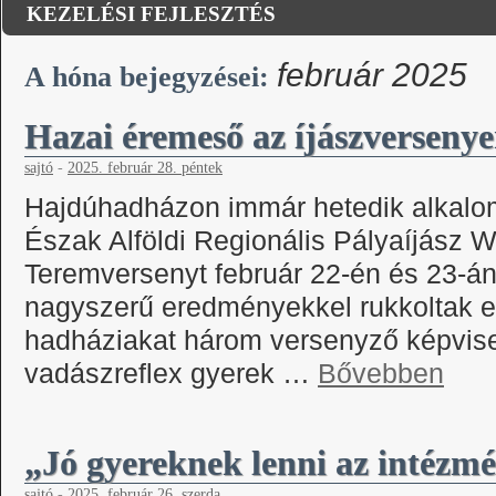
KEZELÉSI FEJLESZTÉS
február 2025
A hóna bejegyzései:
Hazai éremeső az íjászverseny
sajtó
-
2025. február 28. péntek
Hajdúhadházon immár hetedik alkalo
Észak Alföldi Regionális Pályaíjász 
Teremversenyt február 22-én és 23-án,
nagyszerű eredményekkel rukkoltak el
hadháziakat három versenyző képvise
vadászreflex gyerek …
Bővebben
„Jó gyereknek lenni az intézm
sajtó
-
2025. február 26. szerda