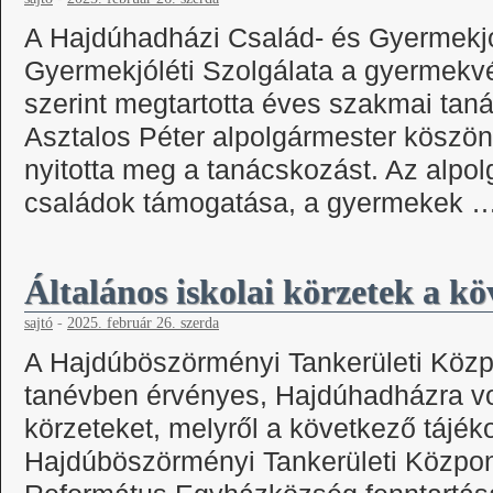
A Hajdúhadházi Család- és Gyermekjó
Gyermekjóléti Szolgálata a gyermekv
szerint megtartotta éves szakmai ta
Asztalos Péter alpolgármester köszönt
nyitotta meg a tanácskozást. Az alpol
családok támogatása, a gyermekek 
Általános iskolai körzetek a k
sajtó
-
2025. február 26. szerda
A Hajdúböszörményi Tankerületi Közpo
tanévben érvényes, Hajdúhadházra von
körzeteket, melyről a következő tájék
Hajdúböszörményi Tankerületi Közpon