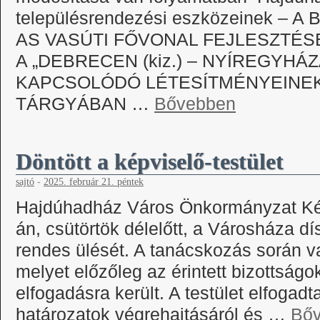
településrendezési eszközeinek – 
AS VASÚTI FŐVONAL FEJLESZTÉ
A „DEBRECEN (kiz.) – NYÍREGYHÁ
KAPCSOLÓDÓ LÉTESÍTMÉNYEINE
TÁRGYÁBAN …
Bővebben
Döntött a képviselő-testület
sajtó
-
2025. február 21. péntek
Hajdúhadház Város Önkormányzat Képv
án, csütörtök délelőtt, a Városháza dí
rendes ülését. A tanácskozás során v
melyet előzőleg az érintett bizottság
elfogadásra került. A testület elfogadta
határozatok végrehajtásáról és …
Bő