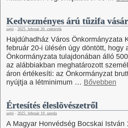
Kedvezményes árú tűzifa vásárl
sajtó
-
2025. február 20. csütörtök
Hajdúhadház Város Önkormányzata Ké
február 20-i ülésén úgy döntött, hog
Önkormányzata tulajdonában álló 500 q
az alábbiakban meghatározott szemé
áron értékesíti: az Önkormányzat brutt
nyújtja a létminimum …
Bővebben
Értesítés éleslövészetről
sajtó
-
2025. február 19. szerda
A Magyar Honvédség Bocskai István 