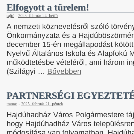
Elfogyott a türelem!
sajtó
-
2025. február 24. hétfő
A nemzeti köznevelésről szóló törvé
Önkormányzata és a Hajdúböszörmény
december 15-én megállapodást kötött 
Nyelvű Általános Iskola és Alapfokú M
működtetésbe vételéről, ami három inga
(Szilágyi …
Bővebben
PARTNERSÉGI EGYEZTET
ttamas
-
2025. február 21. péntek
Hajdúhadház Város Polgármestere tájék
hogy Hajdúhadház Város településre
módosítása van folyamatban Hajdúh