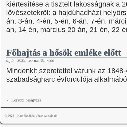
kiértesítése a tisztelt lakosságnak a 
lövészetekről: a hajdúhadházi helyőrs
án, 3-án, 4-én, 5-én, 6-án, 7-én, márc
án, 14-én, március 20-án, 21-én, 22-
Főhajtás a hősök emléke előtt
sajtó
-
2025. február 18. kedd
Mindenkit szeretettel várunk az 1848
szabadságharc évfordulója alkalmábó
←
Korábbi bejegyzés
© 2026 -
Hajdúhadház Város weboldala