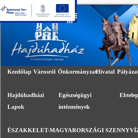
Kezdőlap
Városról
Önkormányzat
Hivatal
Pályáza
Hajdúhadházi
Egészségügyi
Ebtele
Lapok
intézmények
ÉSZAKKELET-MAGYARORSZÁGI SZENNYVÍZ