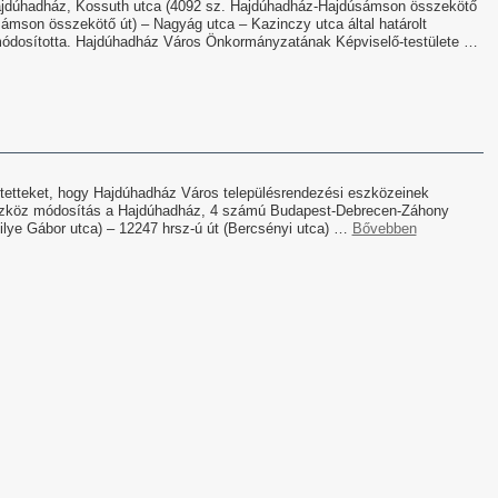
ajdúhadház, Kossuth utca (4092 sz. Hajdúhadház-Hajdúsámson összekötő
ámson összekötő út) – Nagyág utca – Kazinczy utca által határolt
n módosította. Hajdúhadház Város Önkormányzatának Képviselő-testülete …
ntetteket, hogy Hajdúhadház Város településrendezési eszközeinek
eszköz módosítás a Hajdúhadház, 4 számú Budapest-Debrecen-Záhony
Silye Gábor utca) – 12247 hrsz-ú út (Bercsényi utca) …
Bővebben