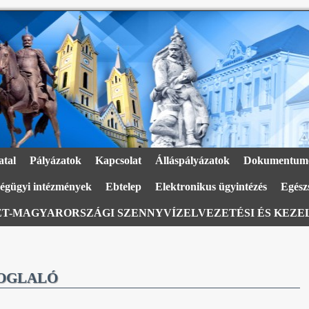
atal
Pályázatok
Kapcsolat
Álláspályázatok
Dokumentum
égügyi intézmények
Ebtelep
Elektronikus ügyintézés
Egészs
T-MAGYARORSZÁGI SZENNYVÍZELVEZETÉSI ÉS KEZEL
FOGLALÓ