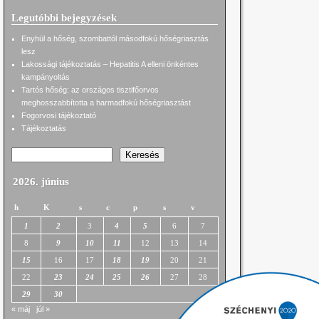
Legutóbbi bejegyzések
Enyhül a hőség, szombattól másodfokú hőségriasztás
lesz
Lakossági tájékoztatás – Hepatitis A elleni önkéntes
kampányoltás
Tartós hőség: az országos tisztifőorvos
meghosszabbította a harmadfokú hőségriasztást
Fogorvosi tájékoztató
Tájékoztatás
Keresés
2026. június
h
K
s
c
p
s
v
1
2
3
4
5
6
7
8
9
10
11
12
13
14
15
16
17
18
19
20
21
22
23
24
25
26
27
28
29
30
« máj
júl »