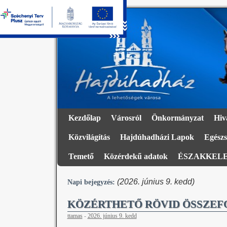
Kezdőlap
Városról
Önkormányzat
Hiv
Közvilágítás
Hajdúhadházi Lapok
Egészs
Temető
Közérdekű adatok
ÉSZAKKELE
(2026. június 9. kedd)
Napi bejegyzés:
KÖZÉRTHETŐ RÖVID ÖSSZE
ttamas
-
2026. június 9. kedd