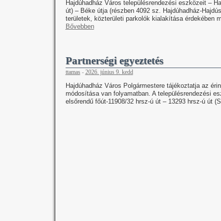
Hajdúhadház Város településrendezési eszközeit – H
út) – Béke útja (részben 4092 sz. Hajdúhadház-Hajdús
területek, közterületi parkolók kialakítása érdekébe
Bővebben
Partnerségi egyeztetés
ttamas
-
2026. június 9. kedd
Hajdúhadház Város Polgármestere tájékoztatja az éri
módosítása van folyamatban. A településrendezési 
elsőrendű főút-11908/32 hrsz-ú út – 13293 hrsz-ú út (