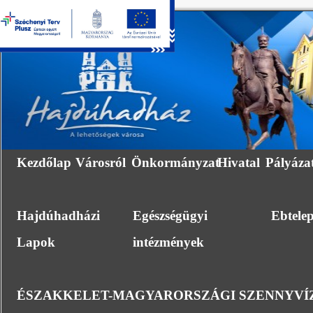
Kezdőlap
Városról
Önkormányzat
Hivatal
Pályáza
Hajdúhadházi
Egészségügyi
Ebtele
Lapok
intézmények
ÉSZAKKELET-MAGYARORSZÁGI SZENNYVÍZ