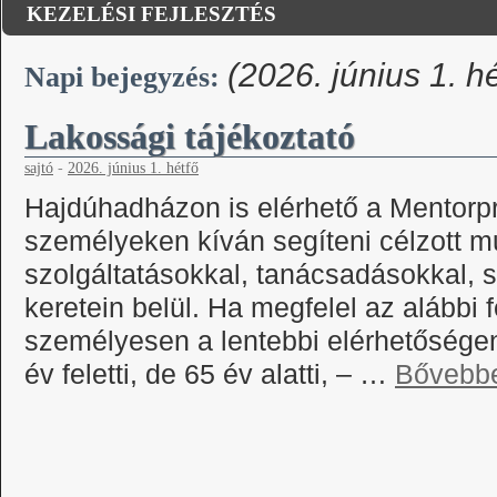
KEZELÉSI FEJLESZTÉS
(2026. június 1. hé
Napi bejegyzés:
Lakossági tájékoztató
sajtó
-
2026. június 1. hétfő
Hajdúhadházon is elérhető a Mentorp
személyeken kíván segíteni célzott m
szolgáltatásokkal, tanácsadásokkal,
keretein belül. Ha megfelel az alábbi 
személyesen a lentebbi elérhetőségen
év feletti, de 65 év alatti, – …
Bővebb