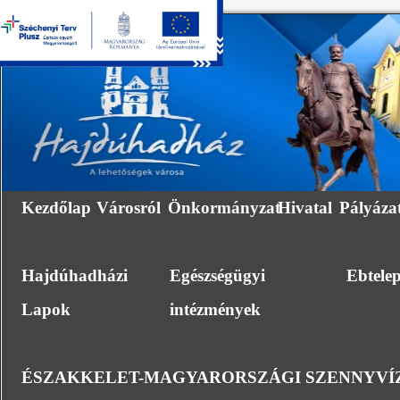
Kezdőlap
Városról
Önkormányzat
Hivatal
Pályáza
Hajdúhadházi
Egészségügyi
Ebtele
Lapok
intézmények
ÉSZAKKELET-MAGYARORSZÁGI SZENNYVÍZ