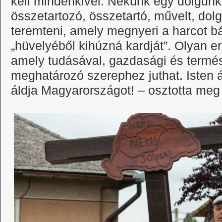
kell mindenkivel. Nekünk egy dolgun
összetartozó, összetartó, művelt, do
teremteni, amely megnyeri a harcot b
„hüvelyéből kihúzná kardját”. Olyan e
amely tudásával, gazdasági és termés
meghatározó szerephez juthat. Isten 
áldja Magyarországot! – osztotta meg