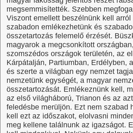
magyar lakosság jelentős részét rabsá
megsemmisítették. Szebben megfogal
Viszont emellett beszélnünk kell arról
szabadon emlékezhetünk és szabadon
összetartozás felemelő érzését. Büsz
magyarok a megcsonkított országban, i
szomszédos országok területén, az el
Kárpátalján, Partiumban, Erdélyben, 
és szerte a világban egy nemzet tagj
nemzetünk egységét, a magyar nemze
összetartozását. Emlékeznünk kell, 
az első világháború, Trianon és az az
feledésbe merüljön. Ezt nem szabad
kell ezt az időszakot, elolvasni minde
meg kellene találnunk az igazságot. Ez