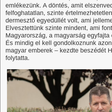
emlékezünk. A döntés, amit elszenv
felfoghatatlan, szinte értelmezhetetl
dermesztő egyedüllét volt, ami jellem
Elvesztettünk szinte mindent, ami font
Magyarország, a magyarság egyfajta él
És mindig el kell gondolkoznunk azon
magyar emberek – kezdte beszédét H
folytatta.