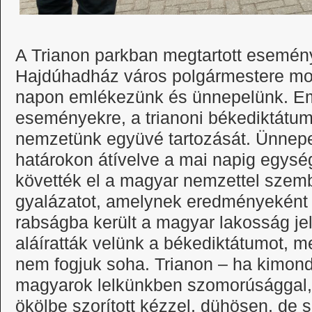
A Trianon parkban megtartott esemén
Hajdúhadház város polgármestere mo
napon emlékezünk és ünnepelünk. Em
eseményekre, a trianoni békediktátu
nemzetünk együvé tartozását. Ünnep
határokon átívelve a mai napig egys
követték el a magyar nemzettel szemb
gyalázatot, amelynek eredményeként e
rabságba került a magyar lakosság je
aláíratták velünk a békediktátumot, me
nem fogjuk soha. Trianon – ha kimond
magyarok lelkünkben szomorúsággal, 
ökölbe szorított kézzel, dühösen, de 