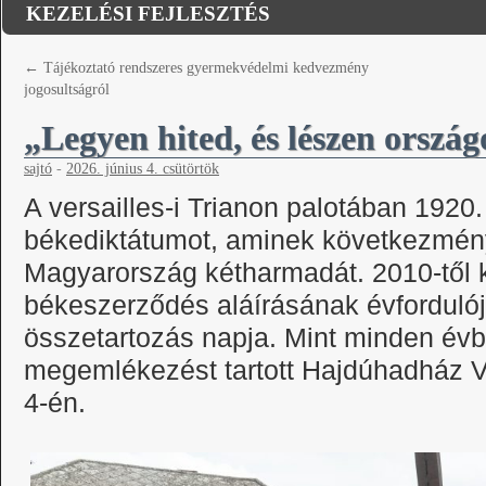
KEZELÉSI FEJLESZTÉS
←
Tájékoztató rendszeres gyermekvédelmi kedvezmény
jogosultságról
„Legyen hited, és lészen orszá
sajtó
-
2026. június 4. csütörtök
A versailles-i Trianon palotában 1920. 
békediktátumot, aminek következmény
Magyarország kétharmadát. 2010-től 
békeszerződés aláírásának évforduló
összetartozás napja. Mint minden évbe
megemlékezést tartott Hajdúhadház 
4-én.