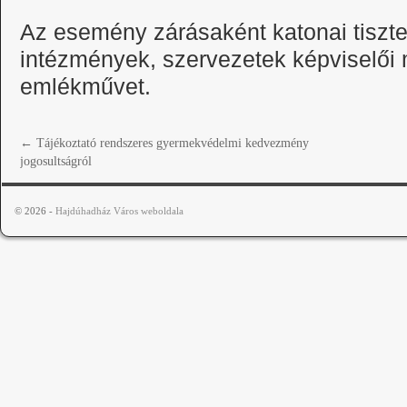
Az esemény zárásaként katonai tisztel
intézmények, szervezetek képviselői 
emlékművet.
←
Tájékoztató rendszeres gyermekvédelmi kedvezmény
jogosultságról
© 2026 -
Hajdúhadház Város weboldala