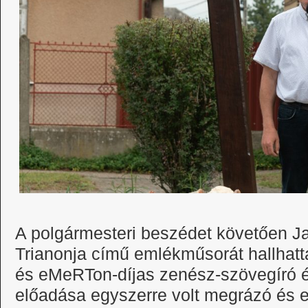
A polgármesteri beszédet követően J
Trianonja című emlékműsorát hallhattá
és eMeRTon-díjas zenész-szövegíró 
előadása egyszerre volt megrázó és e