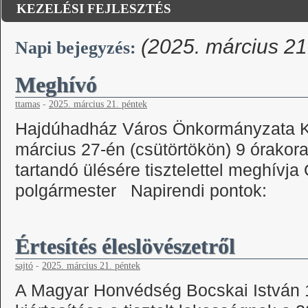
KEZELÉSI FEJLESZTÉS
(2025. március 21
Napi bejegyzés:
Meghívó
ttamas
-
2025. március 21. péntek
Hajdúhadház Város Önkormányzata Ké
március 27-én (csütörtökön) 9 órako
tartandó ülésére tisztelettel meghívj
polgármester Napirendi pontok:
Értesítés éleslövészetről
sajtó
-
2025. március 21. péntek
A Magyar Honvédség Bocskai István 