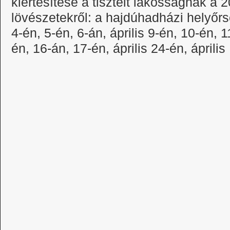
kiértesítése a tisztelt lakosságnak a 2
lövészetekről: a hajdúhadházi helyőrsé
4-én, 5-én, 6-án, április 9-én, 10-én, 11
én, 16-án, 17-én, április 24-én, áprili