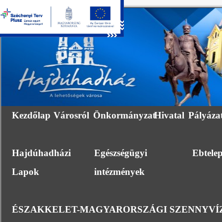
Kezdőlap
Városról
Önkormányzat
Hivatal
Pályáza
Hajdúhadházi
Egészségügyi
Ebtele
Lapok
intézmények
ÉSZAKKELET-MAGYARORSZÁGI SZENNYVÍZ