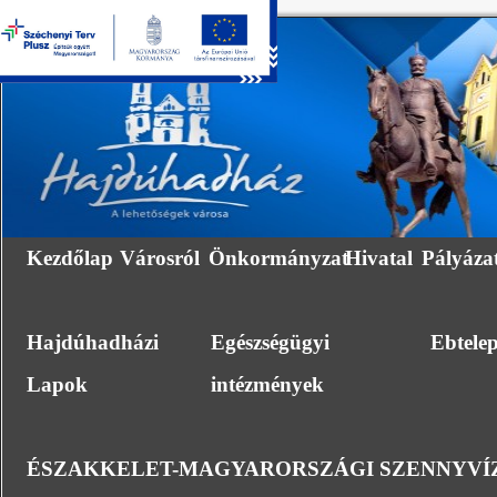
Kezdőlap
Városról
Önkormányzat
Hivatal
Pályáza
Hajdúhadházi
Egészségügyi
Ebtele
Lapok
intézmények
ÉSZAKKELET-MAGYARORSZÁGI SZENNYVÍZ