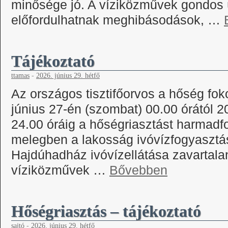
minősége jó. A víziközművek gondos ü
előfordulhatnak meghibásodások, …
Tájékoztató
ttamas
-
2026. június 29. hétfő
Az országos tisztifőorvos a hőség fok
június 27-én (szombat) 00.00 órától 2
24.00 óráig a hőségriasztást harmadf
melegben a lakosság ivóvízfogyasztá
Hajdúhadház ivóvízellátása zavartalan
víziközművek …
Bővebben
Hőségriasztás – tájékoztató
sajtó
-
2026. június 29. hétfő