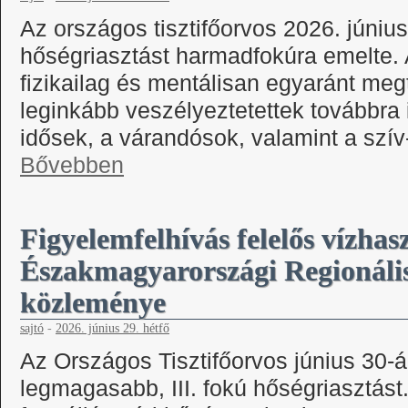
Az országos tisztifőorvos 2026. júniu
hőségriasztást harmadfokúra emelte. 
fizikailag és mentálisan egyaránt megt
leginkább veszélyeztetettek továbbra
idősek, a várandósok, valamint a szív
Bővebben
Figyelemfelhívás felelős vízhas
Északmagyarországi Regionáli
közleménye
sajtó
-
2026. június 29. hétfő
Az Országos Tisztifőorvos június 30-á
legmagasabb, III. fokú hőségriasztást