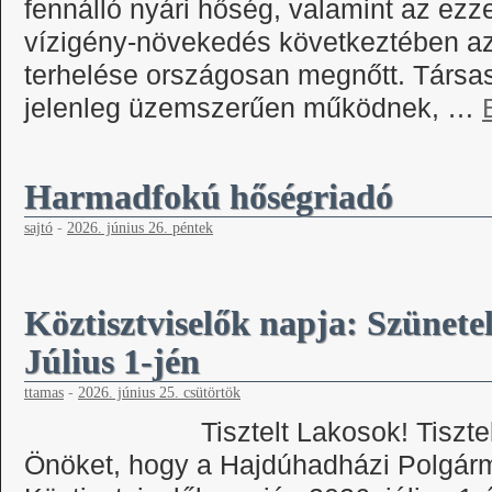
fennálló nyári hőség, valamint az ezze
vízigény-növekedés következtében az 
terhelése országosan megnőtt. Társas
jelenleg üzemszerűen működnek, …
Harmadfokú hőségriadó
sajtó
-
2026. június 26. péntek
Köztisztviselők napja: Szünete
Július 1-jén
ttamas
-
2026. június 25. csütörtök
Tisztelt Lakosok! Tisztelt Ügy
Önöket, hogy a Hajdúhadházi Polgárme