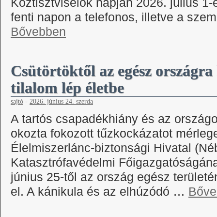
Köztisztviselők napján 2026. július 1-é
fenti napon a telefonos, illetve a sz
Bővebben
Csütörtöktől az egész országra 
tilalom lép életbe
sajtó
-
2026. június 24. szerda
A tartós csapadékhiány és az országot
okozta fokozott tűzkockázatot mérleg
Élelmiszerlánc-biztonsági Hivatal (N
Katasztrófavédelmi Főigazgatóságána
június 25-től az ország egész területén
el. A kánikula és az elhúzódó …
Bőve