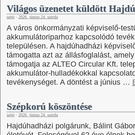
Világos üzenetet küldött Hajd
sajtó
-
2026. június 24. szerda
A város önkormányzati képviselő-testü
akkumulátoriparhoz kapcsolódó tevék
településen. A hajdúhadházi képvisel
támogatta azt az állásfoglalást, amel
támogatja az ALTEO Circular Kft. tele
akkumulátor-hulladékokkal kapcsolato
tevékenységet. A döntést a június …
Szépkorú köszöntése
sajtó
-
2026. június 24. szerda
Hajdúhadházi polgárunk, Bálint Gábor 
életévét. Feleségével 62 éve élnek b