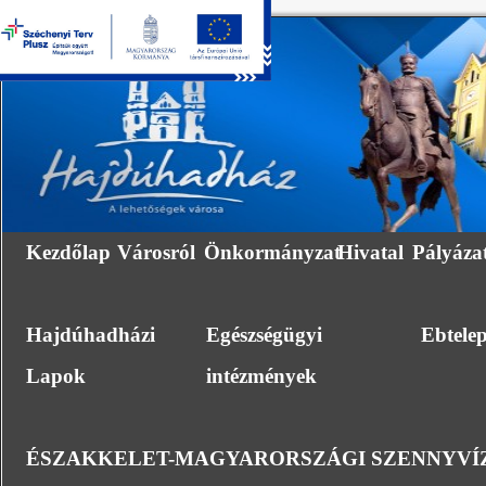
Kezdőlap
Városról
Önkormányzat
Hivatal
Pályáza
Hajdúhadházi
Egészségügyi
Ebtele
Lapok
intézmények
ÉSZAKKELET-MAGYARORSZÁGI SZENNYVÍZ