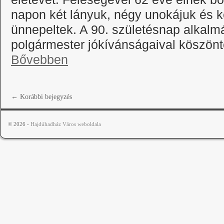
napon két lányuk, négy unokájuk és 
ünnepeltek. A 90. születésnap alkalm
polgármester jókívánságaival köszönt
Bővebben
←
Korábbi bejegyzés
© 2026 -
Hajdúhadház Város weboldala