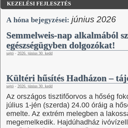
KEZELÉSI FEJLESZTÉS
június 2026
A hóna bejegyzései:
Semmelweis-nap alkalmából sze
egészségügyben dolgozókat!
sajtó
-
2026. június 30. kedd
Kültéri hűsítés Hadházon – táj
sajtó
-
2026. június 30. kedd
Az országos tisztifőorvos a hőség fok
július 1-jén (szerda) 24.00 óráig a h
emelte. Az extrém melegben a lakossá
megemelkedik. Hajdúhadház ivóvízellá