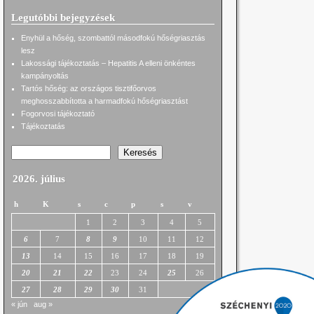
Legutóbbi bejegyzések
Enyhül a hőség, szombattól másodfokú hőségriasztás
lesz
Lakossági tájékoztatás – Hepatitis A elleni önkéntes
kampányoltás
Tartós hőség: az országos tisztifőorvos
meghosszabbította a harmadfokú hőségriasztást
Fogorvosi tájékoztató
Tájékoztatás
Keresés
2026. július
h
K
s
c
p
s
v
1
2
3
4
5
6
7
8
9
10
11
12
13
14
15
16
17
18
19
20
21
22
23
24
25
26
27
28
29
30
31
« jún
aug »