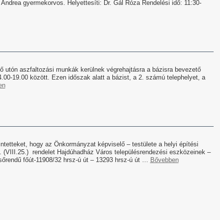
Andrea gyermekorvos. Helyettesíti: Dr. Gál Róza Rendelési idő: 11:30-
 utón aszfaltozási munkák kerülnek végrehajtásra a bázisra bevezető
4.00-19.00 között. Ezen időszak alatt a bázist, a 2. számú telephelyet, a
en
tetteket, hogy az Önkormányzat képviselő – testülete a helyi építési
. (VIII.25.) rendelet Hajdúhadház Város településrendezési eszközeinek –
rendű főút-11908/32 hrsz-ú út – 13293 hrsz-ú út …
Bővebben