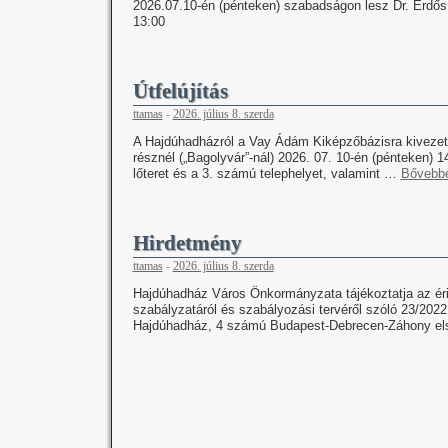
2026.07.10-én (pénteken) szabadságon lesz Dr. Erdős 
13:00
Útfelújítás
ttamas
-
2026. július 8. szerda
A Hajdúhadházról a Vay Ádám Kiképzőbázisra kivezető
résznél („Bagolyvár”-nál) 2026. 07. 10-én (pénteken) 1
lőteret és a 3. számú telephelyet, valamint …
Bővebb
Hirdetmény
ttamas
-
2026. július 8. szerda
Hajdúhadház Város Önkormányzata tájékoztatja az érin
szabályzatáról és szabályozási tervéről szóló 23/2022
Hajdúhadház, 4 számú Budapest-Debrecen-Záhony első