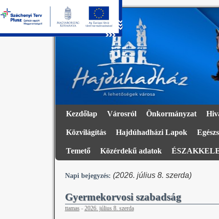
Kezdőlap
Városról
Önkormányzat
Hiv
Közvilágítás
Hajdúhadházi Lapok
Egészs
Temető
Közérdekű adatok
ÉSZAKKELE
(2026. július 8. szerda)
Napi bejegyzés:
Gyermekorvosi szabadság
ttamas
-
2026. július 8. szerda